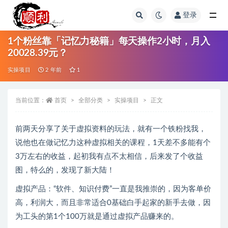
登录
全部
1个粉丝靠「记忆力秘籍」每天操作2小时，月入
20028.39元？
实操项目
2 年前
1
当前位置：
首页
全部分类
实操项目
正文
前两天分享了关于虚拟资料的玩法，就有一个铁粉找我，
说他也在做记忆力这种虚拟相关的课程，1天差不多能有个
3万左右的收益，起初我有点不太相信，后来发了个收益
图，特么的，发现了新大陆！
虚拟产品：“软件、知识付费”一直是我推崇的，因为客单价
高，利润大，而且非常适合0基础白手起家的新手去做，因
为工头的第1个100万就是通过虚拟产品赚来的。