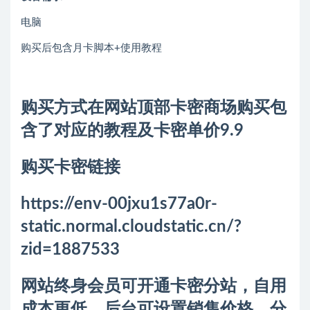
电脑
购买后包含月卡脚本+使用教程
购买方式在网站顶部卡密商场购买包
含了对应的教程及卡密单价9.9
购买卡密链接
https://env-00jxu1s77a0r-
static.normal.cloudstatic.cn/?
zid=1887533
网站终身会员可开通卡密分站，自用
成本更低，后台可设置销售价格，分