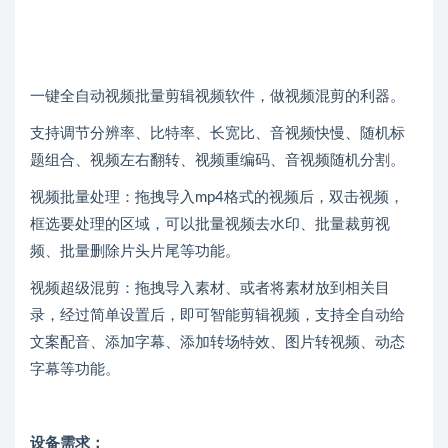
一键全自动视频批量剪辑视频软件，做视频混剪的利器。
支持调节分辨率、比特率、长宽比、音视频快慢、随机标
题组合、视频左右翻转、视频重编码、音视频随机分割。
视频批量处理：拖拽导入mp4格式的视频后，双击视频，
框选要处理的区域，可以批量视频去水印、批量裁剪视
频、批量删除片头片尾等功能。
视频超级混剪：拖拽导入素材、或者将素材放到相关目
录，经过简单设置后，即可智能剪辑视频，支持全自动给
文案配音、添加字幕、添加转场特效、图片转视频、动态
字幕等功能。
设备需求：