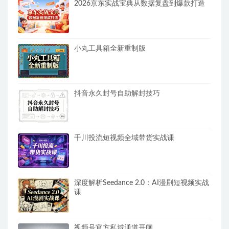
2026京东实战宝典从数据复盘到爆款打造
小丸工具箱全新重制版
抖音永久封号自助解封技巧
千川投流短视频全域带货实战课
深度解析Seedance 2.0：AI漫剧短视频实战
课
视频号官方私域通道开闸