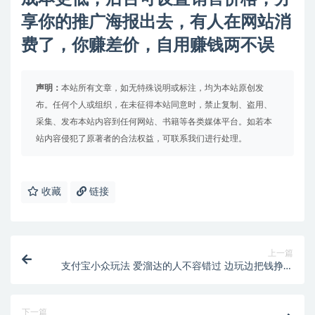
享你的推广海报出去，有人在网站消
费了，你赚差价，自用赚钱两不误
声明：
本站所有文章，如无特殊说明或标注，均为本站原创发
布。任何个人或组织，在未征得本站同意时，禁止复制、盗用、
采集、发布本站内容到任何网站、书籍等各类媒体平台。如若本
站内容侵犯了原著者的合法权益，可联系我们进行处理。
收藏
链接
上一篇
支付宝小众玩法 爱溜达的人不容错过 边玩边把钱挣了
一天几张不是问题
下一篇