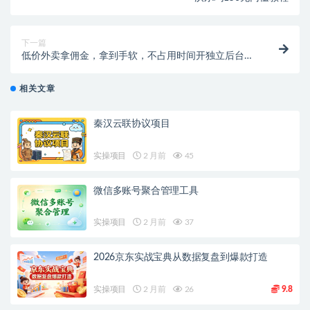
下一篇
低价外卖拿佣金，拿到手软，不占用时间开独立后台，
单账号月轻松6407的玩法
相关文章
秦汉云联协议项目
实操项目
2 月前
45
微信多账号聚合管理工具
实操项目
2 月前
37
2026京东实战宝典从数据复盘到爆款打造
实操项目
2 月前
26
9.8