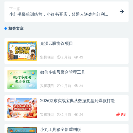
下一篇
小红书爆单训练营，小红书开店，普通人逆袭的红利项
目（52节课）
相关文章
秦汉云联协议项目
实操项目
2 月前
43
微信多账号聚合管理工具
实操项目
2 月前
34
2026京东实战宝典从数据复盘到爆款打造
实操项目
2 月前
24
9.8
小丸工具箱全新重制版