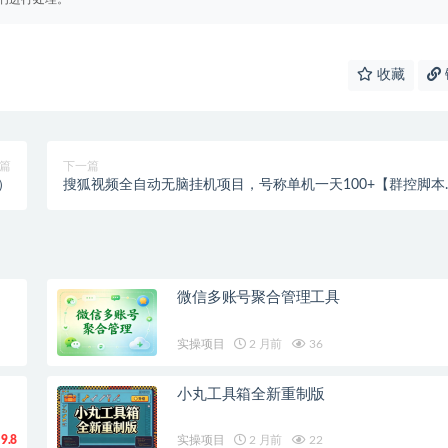
收藏
篇
下一篇
）
搜狐视频全自动无脑挂机项目，号称单机一天100+【群控脚本
+详细教程】
微信多账号聚合管理工具
实操项目
2 月前
36
小丸工具箱全新重制版
9.8
实操项目
2 月前
22