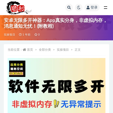
登录
全部
安卓无限多开神器：App真实分身，非虚拟内存，
消息通知无忧！(附教程)
实操项目
1 年前
0
当前位置：
首页
全部分类
实操项目
正文