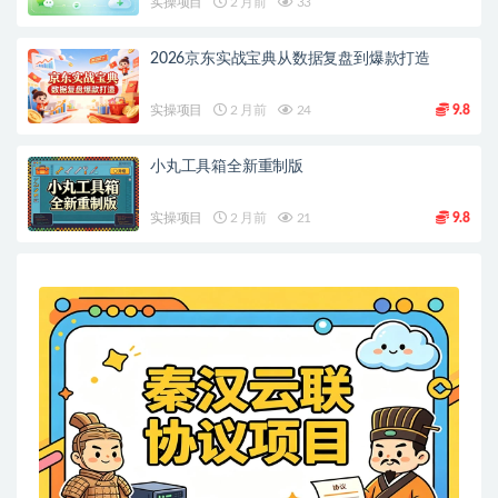
实操项目
2 月前
33
2026京东实战宝典从数据复盘到爆款打造
实操项目
2 月前
24
9.8
小丸工具箱全新重制版
实操项目
2 月前
21
9.8