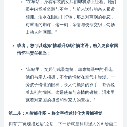
“在车站，身着军装的女兵们即将踏上征程。她们
眼中闪烁着坚毅与不舍，与前来送行的亲人紧紧
相拥。泪水在眼眶中打转，那是对离别的眷恋，
对重逢的期许，这一刻，亲情与使命交织，勾勒
出动人的画面。”
或者，您可以选择“情感升华版”描述语，融入更多家国
情怀与责任担当：
“车站里，女兵们戎装笔挺，却难掩眼中的泪花。
她们与亲人相拥，不舍的情绪在空气中弥漫。一
旁孩子懵懂的眼神，亲人们颤抖的双手，都诉说
着离别的惆帐。这是使命与亲情的碰撞，泪水里
藏着对家国的担当和对家人的牵挂。”
第二步：AI智能作图 – 将文字描述转化为震撼视觉
拥有了“灵魂描述语”之后，下一步就是利用强大的AI绘画工