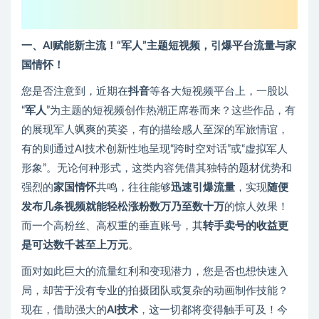
一、AI赋能新主流！“军人”主题短视频，引爆平台流量与家
国情怀！
您是否注意到，近期在
抖音
等各大短视频平台上，一股以
“
军人
”为主题的短视频创作热潮正席卷而来？这些作品，有
的展现军人飒爽的英姿，有的描绘感人至深的军旅情谊，
有的则通过AI技术创新性地呈现“跨时空对话”或“虚拟军人
形象”。无论何种形式，这类内容凭借其独特的题材优势和
强烈的
家国情怀
共鸣，往往能够
迅速引爆流量
，实现
随便
发布几条视频就能轻松涨粉数万乃至数十万
的惊人效果！
而一个高粉丝、高权重的垂直账号，其
转手卖号的收益更
是可达数千甚至上万元
。
面对如此巨大的流量红利和变现潜力，您是否也想快速入
局，却苦于没有专业的拍摄团队或复杂的动画制作技能？
现在，借助强大的
AI技术
，这一切都将变得触手可及！今