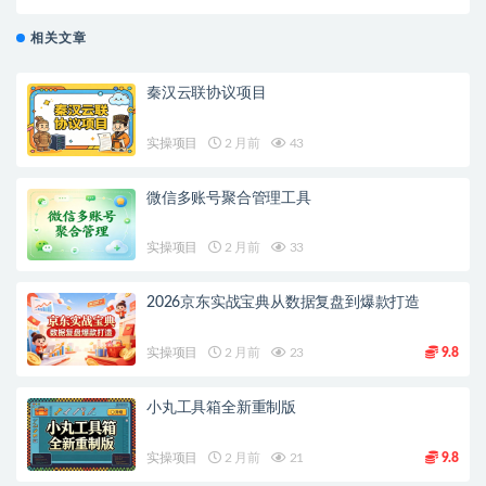
现，最适合小白做的项目
相关文章
秦汉云联协议项目
实操项目
2 月前
43
微信多账号聚合管理工具
实操项目
2 月前
33
2026京东实战宝典从数据复盘到爆款打造
实操项目
2 月前
23
9.8
小丸工具箱全新重制版
实操项目
2 月前
21
9.8