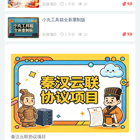
实操项目
2 月前
25
9.8
小丸工具箱全新重制版
实操项目
2 月前
22
9.8
秦汉云联协议项目