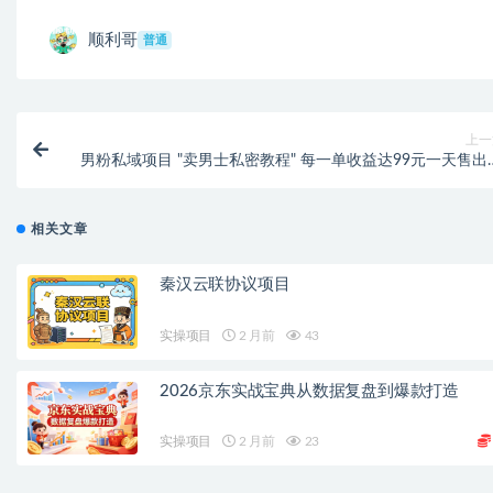
顺利哥
普通
上一
男粉私域项目 "卖男士私密教程" 每一单收益达99元一天售出2
相关文章
秦汉云联协议项目
实操项目
2 月前
43
2026京东实战宝典从数据复盘到爆款打造
实操项目
2 月前
23