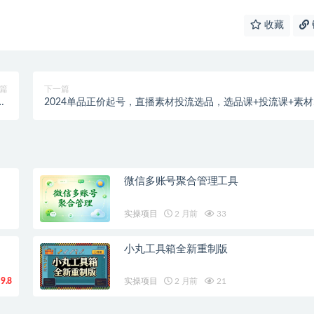
收藏
篇
下一篇
0
2024单品正价起号，直播素材投流选品，选品课+投流课+素
单
+卡首屏-101节
微信多账号聚合管理工具
实操项目
2 月前
33
小丸工具箱全新重制版
9.8
实操项目
2 月前
21