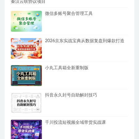
秦汉云联协议项目
微信多账号聚合管理工具
2026京东实战宝典从数据复盘到爆款打造
小丸工具箱全新重制版
抖音永久封号自助解封技巧
千川投流短视频全域带货实战课